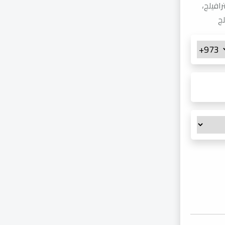
افيلج،
ج